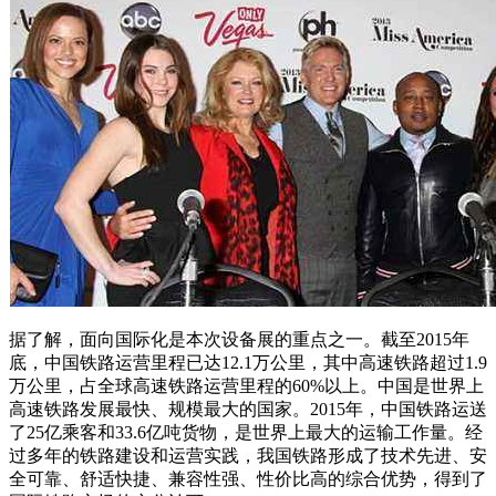
据了解，面向国际化是本次设备展的重点之一。截至2015年
底，中国铁路运营里程已达12.1万公里，其中高速铁路超过1.9
万公里，占全球高速铁路运营里程的60%以上。中国是世界上
高速铁路发展最快、规模最大的国家。2015年，中国铁路运送
了25亿乘客和33.6亿吨货物，是世界上最大的运输工作量。经
过多年的铁路建设和运营实践，我国铁路形成了技术先进、安
全可靠、舒适快捷、兼容性强、性价比高的综合优势，得到了