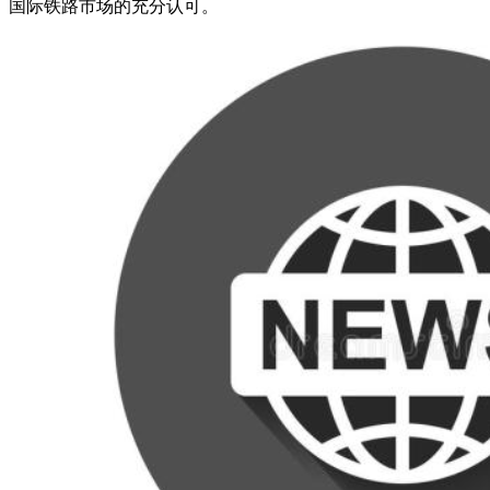
国际铁路市场的充分认可。