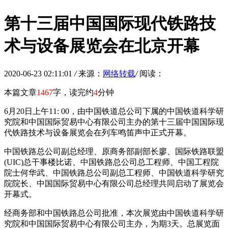
第十三届中国国际现代铁路技
术与设备展览会在北京开幕
2020-06-23 02:11:01
/
来源：
网络转载
/
阅读：
本篇文章
1467
字，读完约
4
分钟
6月20日上午11: 00，由中国铁道总公司下属的中国铁道科学研
究院和中国国际贸易中心有限公司主办的第十三届中国国际现
代铁路技术与设备展览会在列车鸣笛声中正式开幕。
中国铁路总公司副总经理、原商务部副部长廖、国际铁路联盟
(UIC)总干事楼比诺、中国铁路总公司总工程师、中国工程院
院士何华武、中国铁路总公司副总工程师、中国铁道科学研究
院院长、中国国际贸易中心有限公司总经理共同启动了展览会
开幕式。
经商务部和中国铁路总公司批准，本次展览由中国铁道科学研
究院和中国国际贸易中心有限公司主办，为期3天。总展览面