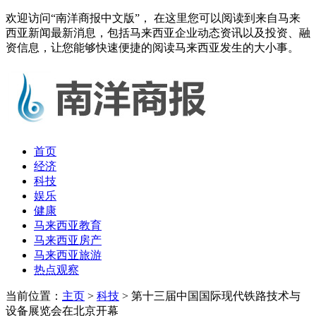
欢迎访问“南洋商报中文版”， 在这里您可以阅读到来自马来
西亚新闻最新消息，包括马来西亚企业动态资讯以及投资、融
资信息，让您能够快速便捷的阅读马来西亚发生的大小事。
首页
经济
科技
娱乐
健康
马来西亚教育
马来西亚房产
马来西亚旅游
热点观察
当前位置：
主页
>
科技
> 第十三届中国国际现代铁路技术与
设备展览会在北京开幕